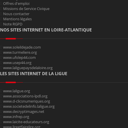
Offres d'emploi
Missions de Service Civique
Nous contacter
Mentions légales
Note RGPD
NOS SITES INTERNET EN LOIRE-ATLANTIQUE
www.soleildejade.com
www.turmeliere.org
www.ufolep44.com
www.usep44.org
www.laliguepaysdelaloire.org
LES SITES INTERNET DE LA LIGUE
www.laligue.org
www.associations-lpdl.org
www.d-clicsnumeriques.org
www.societedelinfo.laligue.org
www.decryptimages.net
www.infrep.org
www.laicite-educateurs.org
www.lireetfairelire.org