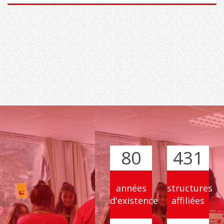
EN SAVOIR PLUS
80
431
années
structures
d'existence
affiliées