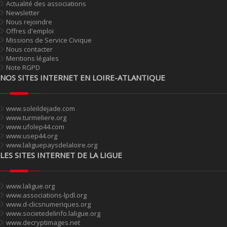
Actualité des associations
Newsletter
Nous rejoindre
Offres d'emploi
Missions de Service Civique
Nous contacter
Mentions légales
Note RGPD
NOS SITES INTERNET EN LOIRE-ATLANTIQUE
www.soleildejade.com
www.turmeliere.org
www.ufolep44.com
www.usep44.org
www.laliguepaysdelaloire.org
LES SITES INTERNET DE LA LIGUE
www.laligue.org
www.associations-lpdl.org
www.d-clicsnumeriques.org
www.societedelinfo.laligue.org
www.decryptimages.net