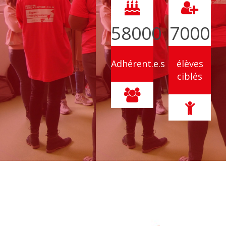
58000
7000
Adhérent.e.s
élèves
ciblés