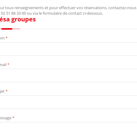
ur tous renseignements et pour effectuer vos réservations, contactez-nous
 02 51 86 33 00 ou via le formulaire de contact ci-dessous.
ésa groupes
om
*
mail
*
jet
*
ssage
*