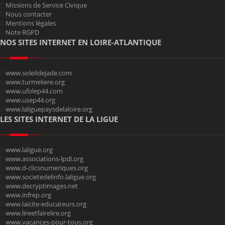
Missions de Service Civique
Nous contacter
Mentions légales
Note RGPD
NOS SITES INTERNET EN LOIRE-ATLANTIQUE
www.soleildejade.com
www.turmeliere.org
www.ufolep44.com
www.usep44.org
www.laliguepaysdelaloire.org
LES SITES INTERNET DE LA LIGUE
www.laligue.org
www.associations-lpdl.org
www.d-clicsnumeriques.org
www.societedelinfo.laligue.org
www.decryptimages.net
www.infrep.org
www.laicite-educateurs.org
www.lireetfairelire.org
www.vacances-pour-tous.org