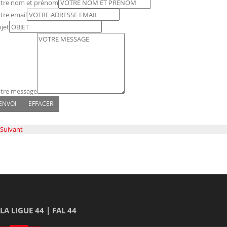
tre nom et prénom
tre email
jet
tre message
Suivant
LA LIGUE 44 | FAL 44