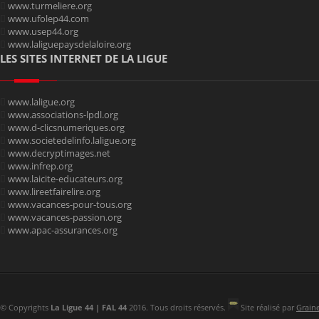
www.turmeliere.org
www.ufolep44.com
www.usep44.org
www.laliguepaysdelaloire.org
LES SITES INTERNET DE LA LIGUE
www.laligue.org
www.associations-lpdl.org
www.d-clicsnumeriques.org
www.societedelinfo.laligue.org
www.decryptimages.net
www.infrep.org
www.laicite-educateurs.org
www.lireetfairelire.org
www.vacances-pour-tous.org
www.vacances-passion.org
www.apac-assurances.org
© Copyrights
La Ligue 44 | FAL 44
2016. Tous droits réservés.
Site réalisé par
Grain