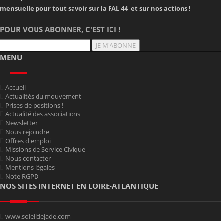
mensuelle pour tout savoir sur la FAL 44 et sur nos actions !
POUR VOUS ABONNER, C'EST ICI !
JE M'ABONNE
MENU
Accueil
Actualités du mouvement
Prises de positions !
Actualité des associations
Newsletter
Nous rejoindre
Offres d'emploi
Missions de Service Civique
Nous contacter
Mentions légales
Note RGPD
NOS SITES INTERNET EN LOIRE-ATLANTIQUE
www.soleildejade.com