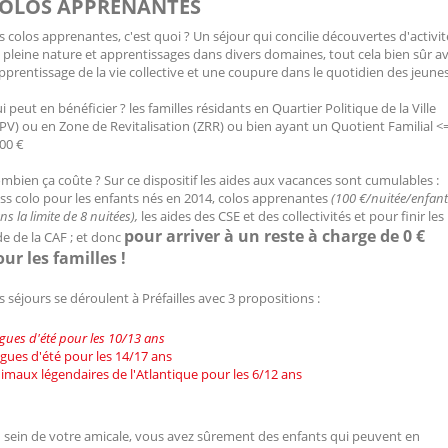
OLOS APPRENANTES
s colos apprenantes, c'est quoi ? Un séjour qui concilie découvertes d'activit
 pleine nature et apprentissages dans divers domaines, tout cela bien sûr a
apprentissage de la vie collective et une coupure dans le quotidien des jeunes
i peut en bénéficier ? les familles résidants en Quartier Politique de la Ville
PV) ou en Zone de Revitalisation (ZRR) ou bien ayant un Quotient Familial <
00 €
mbien ça coûte ? Sur ce dispositif les aides aux vacances sont cumulables :
ss colo pour les enfants nés en 2014, colos apprenantes
(100 €/nuitée/enfant
ns la limite de 8 nuitées),
les aides des CSE et des collectivités et pour finir les
pour arriver à un reste à charge de 0 €
de de la CAF ; et donc
ur les familles !
s séjours se déroulent à Préfailles avec 3 propositions :
gues d'été pour les 10/13 ans
gues d'été pour les 14/17 ans
imaux légendaires de l'Atlantique pour les 6/12 ans
 sein de votre amicale, vous avez sûrement des enfants qui peuvent en