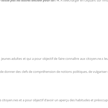
laisse pas les autres décider pour toi ! ».
A télécharger en cliquant sur l’im
jeunes adultes et qui a pour objectif de faire connaître aux citoyen.ne.s leu
 de donner des clefs de compréhension de notions politiques, de vulgariser de
s citoyen.nes et a pour objectif d’avoir un aperçu des habitudes et préoccupa