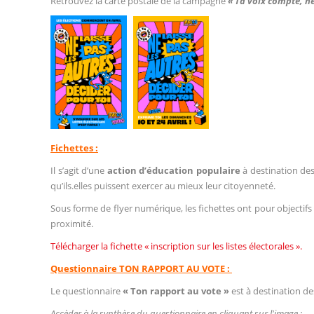
Retrouvez la carte postale de la campagne
« Ta voix compte, ne 
Fichettes :
Il s’agit d’une
action d’éducation populaire
à destination des 
qu’ils.elles puissent exercer au mieux leur citoyenneté.
Sous forme de flyer numérique, les fichettes ont pour objectifs
proximité.
Télécharger la fichette « inscription sur les listes électorales ».
Questionnaire TON RAPPORT AU VOTE :
Le questionnaire
« Ton rapport au vote »
est à destination de
Accèder à la synthèse du questionnaire en cliquant sur l'image :