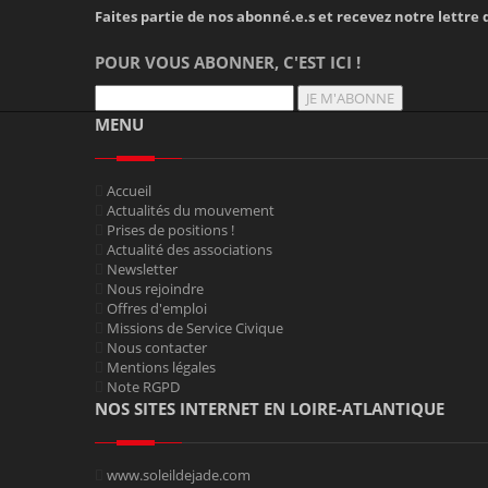
Faites partie de nos abonné.e.s et recevez notre lettre d
POUR VOUS ABONNER, C'EST ICI !
JE M'ABONNE
MENU
Accueil
Actualités du mouvement
Prises de positions !
Actualité des associations
Newsletter
Nous rejoindre
Offres d'emploi
Missions de Service Civique
Nous contacter
Mentions légales
Note RGPD
NOS SITES INTERNET EN LOIRE-ATLANTIQUE
www.soleildejade.com