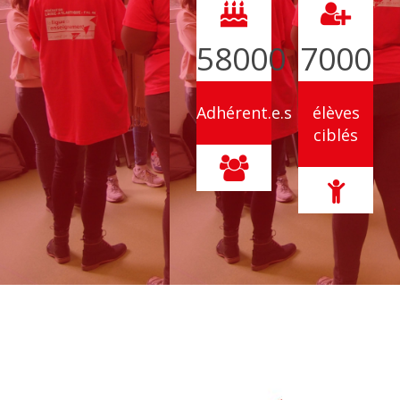
58000
7000
Adhérent.e.s
élèves
ciblés