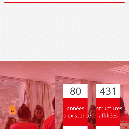
EN SAVOIR PLUS
80
431
années
structures
d'existence
affiliées