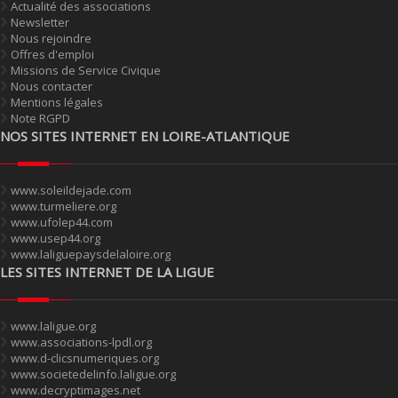
Actualité des associations
Newsletter
Nous rejoindre
Offres d'emploi
Missions de Service Civique
Nous contacter
Mentions légales
Note RGPD
NOS SITES INTERNET EN LOIRE-ATLANTIQUE
www.soleildejade.com
www.turmeliere.org
www.ufolep44.com
www.usep44.org
www.laliguepaysdelaloire.org
LES SITES INTERNET DE LA LIGUE
www.laligue.org
www.associations-lpdl.org
www.d-clicsnumeriques.org
www.societedelinfo.laligue.org
www.decryptimages.net