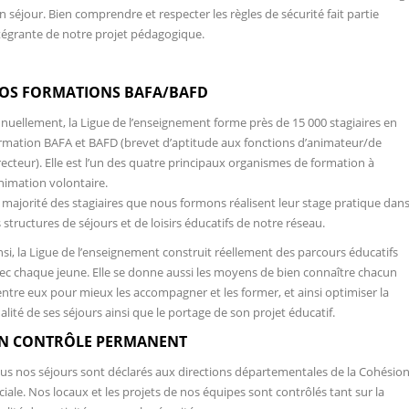
n séjour. Bien comprendre et respecter les règles de sécurité fait partie
tégrante de notre projet pédagogique.
OS FORMATIONS BAFA/BAFD
nuellement, la Ligue de l’enseignement forme près de 15 000 stagiaires en
rmation BAFA et BAFD (brevet d’aptitude aux fonctions d’animateur/de
recteur). Elle est l’un des quatre principaux organismes de formation à
animation volontaire.
 majorité des stagiaires que nous formons réalisent leur stage pratique dan
s structures de séjours et de loisirs éducatifs de notre réseau.
nsi, la Ligue de l’enseignement construit réellement des parcours éducatifs
ec chaque jeune. Elle se donne aussi les moyens de bien connaître chacun
entre eux pour mieux les accompagner et les former, et ainsi optimiser la
alité de ses séjours ainsi que le portage de son projet éducatif.
N CONTRÔLE PERMANENT
us nos séjours sont déclarés aux directions départementales de la Cohésio
ciale. Nos locaux et les projets de nos équipes sont contrôlés tant sur la