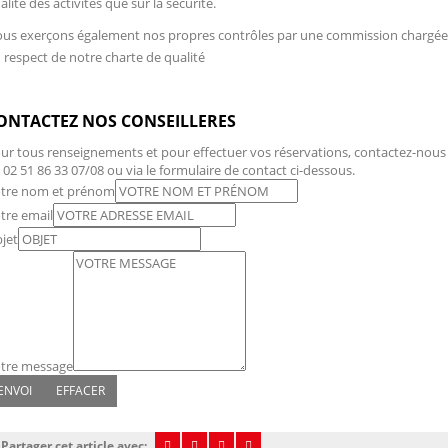
alité des activités que sur la sécurité.
us exerçons également nos propres contrôles par une commission chargée
 respect de notre charte de qualité
ONTACTEZ NOS CONSEILLERES
ur tous renseignements et pour effectuer vos réservations, contactez-nous
 02 51 86 33 07/08 ou via le formulaire de contact ci-dessous.
tre nom et prénom
tre email
jet
tre message
Partager cet article avec: