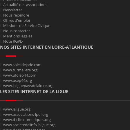
Actualité des associations
Newsletter
Nous rejoindre
Offres d'emploi
Missions de Service Civique
Nous contacter
Mentions légales
Note RGPD
NOS SITES INTERNET EN LOIRE-ATLANTIQUE
www.soleildejade.com
www.turmeliere.org
www.ufolep44.com
www.usep44.org
www.laliguepaysdelaloire.org
LES SITES INTERNET DE LA LIGUE
www.laligue.org
www.associations-lpdl.org
www.d-clicsnumeriques.org
www.societedelinfo.laligue.org