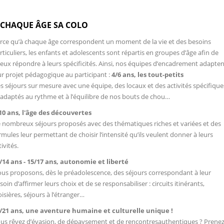
 CHAQUE ÂGE SA COLO
rce qu’à chaque âge correspondent un moment de la vie et des besoins
rticuliers, les enfants et adolescents sont répartis en groupes d’âge afin de
eux répondre à leurs spécificités. Ainsi, nos équipes d’encadrement adapten
ur projet pédagogique au participant :
4/6 ans, les tout-petits
s séjours sur mesure avec une équipe, des locaux et des activités spécifique
 adaptés au rythme et à l’équilibre de nos bouts de chou…
10 ans, l'âge des découvertes
 nombreux séjours proposés avec des thématiques riches et variées et des
rmules leur permettant de choisir l’intensité qu’ils veulent donner à leurs
tivités.
/14 ans - 15/17 ans, autonomie et liberté
us proposons, dès le préadolescence, des séjours correspondant à leur
soin d’affirmer leurs choix et de se responsabiliser : circuits itinérants,
oisières, séjours à l’étranger…
/21 ans, une aventure humaine et culturelle unique !
us rêvez d’évasion, de dépaysement et de rencontresauthentiques ? Prene