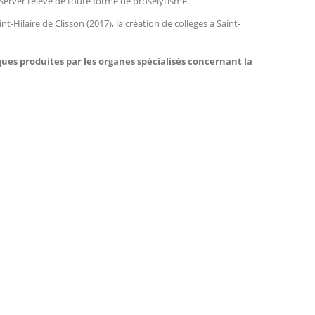
réserver l’élève de toute forme de prosélytisme.
-Hilaire de Clisson (2017), la création de collèges à Saint-
iques produites par les organes spécialisés concernant la