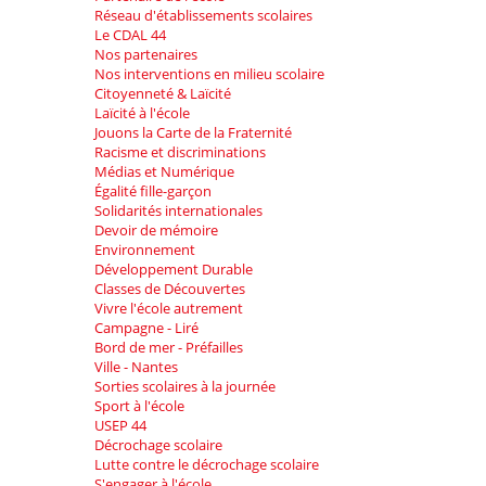
Réseau d'établissements scolaires
Le CDAL 44
Nos partenaires
Nos interventions en milieu scolaire
Citoyenneté & Laïcité
Laïcité à l'école
Jouons la Carte de la Fraternité
Racisme et discriminations
Médias et Numérique
Égalité fille-garçon
Solidarités internationales
Devoir de mémoire
Environnement
Développement Durable
Classes de Découvertes
Vivre l'école autrement
Campagne - Liré
Bord de mer - Préfailles
Ville - Nantes
Sorties scolaires à la journée
Sport à l'école
USEP 44
Décrochage scolaire
Lutte contre le décrochage scolaire
S'engager à l'école