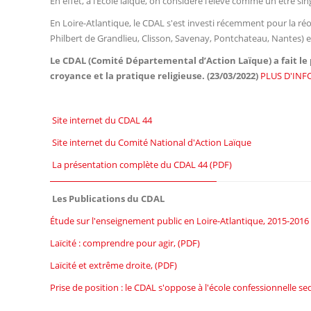
En effet, à l’Ecole laïque, on considère l’élève comme un être si
En Loire-Atlantique, le CDAL s'est investi récemment pour la réou
Philbert de Grandlieu, Clisson, Savenay, Pontchateau, Nantes) e
Le CDAL (Comité Départemental d’Action Laïque) a fait le p
croyance et la pratique religieuse. (23/03/2022)
PLUS D'IN
Site internet du CDAL 44
Site internet du Comité National d'Action Laïque
La présentation complète du CDAL 44 (PDF)
Les Publications du CDAL
Étude sur l'enseignement public en Loire-Atlantique, 2015-2016
Laïcité : comprendre pour agir, (PDF)
Laïcité et extrême droite, (PDF)
Prise de position : le CDAL s'oppose à l'école confessionnelle s