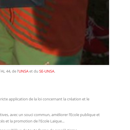
AL 44, de l’
UNSA
et du
SE-UNSA
.
tricte application de la loi concernant la création et le
catives, avec un souci commun, améliorer l’Ecole publique et
tés et la promotion de l'Ecole Laïque...