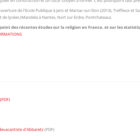
ngulier en construction et un futur citoyen à former. C’est pourquoi il faut p
verture de l'Ecole Publique à Jans et Marsac-sur-Don (2013), Treffieux et Saint
t de lycées (Mandela à Nantes, Nort sur Erdre, Pontchateau).
oint des récentes études sur la religion en France, et sur les statist
FORMATIONS
 (PDF)
edevacantiste d'Abbaretz
(PDF)