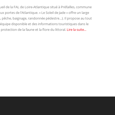
cueil de la FAL de Loire-Atlantique situé à Préfailles, commune
ux portes de l’Atlantique. « Le Soleil de Jade » offre un large
es, pêche, baignage, randonnée pédestre…). Il propose au tout
 équipe disponible et des informations touristiques dans le
protection de la faune et la flore du littoral.
Lire la suite...