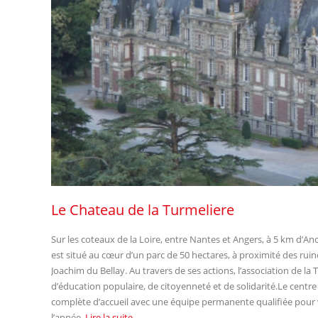
Le Chateau de la Turmeliere
Sur les coteaux de la Loire, entre Nantes et Angers, à 5 km d’Anc
est situé au cœur d’un parc de 50 hectares, à proximité des rui
Joachim du Bellay. Au travers de ses actions, l’association de la
d’éducation populaire, de citoyenneté et de solidarité.Le centre
complète d’accueil avec une équipe permanente qualifiée pour v
l’année.
Lire la suite...