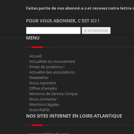
Faites partie de nos abonné.e.s et recevez notre lettre d
POUR VOUS ABONNER, C'EST ICI !
JE M'ABONNE
MENU
Accueil
Actualités du mouvement
Prises de positions !
Actualité des associations
Newsletter
Nous rejoindre
Offres d'emploi
Missions de Service Civique
Nous contacter
Mentions légales
Note RGPD
NOS SITES INTERNET EN LOIRE-ATLANTIQUE