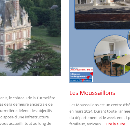
Les Moussaillons
enis, le château de la Turmelière
nes de la demeure ancestrale de
Les Moussaillons est un centre d’h
 Turmelière défend des objectifs
en mars 2024. Durant toute l'année,
 dispose d’une infrastructure
du département et le week-end, il p
ous accueillir tout au long de
familiaux, amicaux....
Lire la suite...