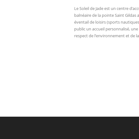
Le Soleil de Jade est un centre d’ac
balnéaire de la pointe Saint Gildas a
éventail de loisirs (sports nautiqu
public un accueil personnalisé, une
respect de l’environnement et de la 