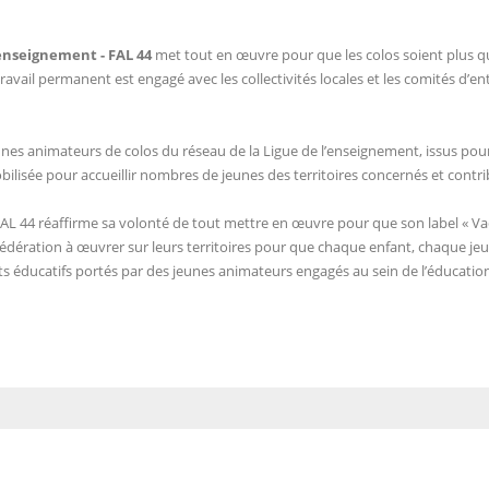
’enseignement - FAL 44
met tout en œuvre pour que les colos soient plus qu
n travail permanent est engagé avec les collectivités locales et les comités d’e
s animateurs de colos du réseau de la Ligue de l’enseignement, issus pour la
 mobilisée pour accueillir nombres de jeunes des territoires concernés et contri
FAL 44 réaffirme sa volonté de tout mettre en œuvre pour que son label « Vacanc
édération à œuvrer sur leurs territoires pour que chaque enfant, chaque jeune
jets éducatifs portés par des jeunes animateurs engagés au sein de l’éducatio