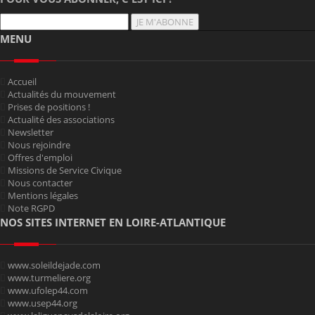
JE M'ABONNE
MENU
Accueil
Actualités du mouvement
Prises de positions !
Actualité des associations
Newsletter
Nous rejoindre
Offres d'emploi
Missions de Service Civique
Nous contacter
Mentions légales
Note RGPD
NOS SITES INTERNET EN LOIRE-ATLANTIQUE
www.soleildejade.com
www.turmeliere.org
www.ufolep44.com
www.usep44.org