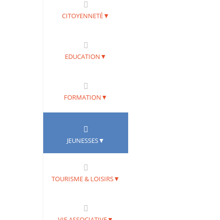
CITOYENNETÉ▼
EDUCATION▼
FORMATION▼
JEUNESSES▼
TOURISME & LOISIRS▼
VIE ASSOCIATIVE▼