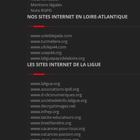
Mentions légales
Note RGPD
NOS SITES INTERNET EN LOIRE-ATLANTIQUE
www.soleildejade.com
www.turmeliere.org
www.ufolep44.com
www.usep44.org
www.laliguepaysdelaloire.org
LES SITES INTERNET DE LA LIGUE
www.laligue.org
www.associations-lpdl.org
www.d-clicsnumeriques.org
www.societedelinfo.laligue.org
www.decryptimages.net
www.infrep.org
www.laicite-educateurs.org
www.lireetfairelire.org
www.vacances-pour-tous.org
www.vacances-passion.org
www.apac-assurances.org