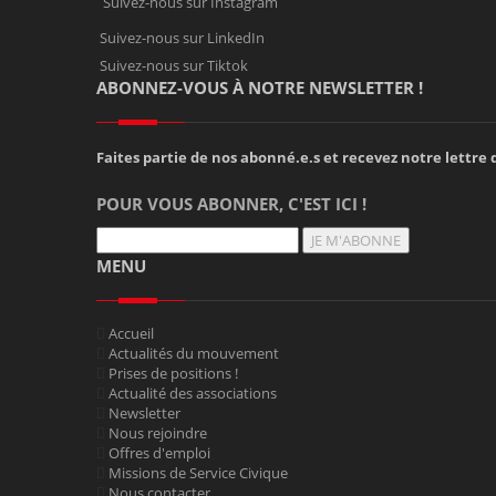
Suivez-nous sur Instagram
Suivez-nous sur LinkedIn
Suivez-nous sur Tiktok
ABONNEZ-VOUS À NOTRE NEWSLETTER !
Faites partie de nos abonné.e.s et recevez notre lettre d
POUR VOUS ABONNER, C'EST ICI !
JE M'ABONNE
MENU
Accueil
Actualités du mouvement
Prises de positions !
Actualité des associations
Newsletter
Nous rejoindre
Offres d'emploi
Missions de Service Civique
Nous contacter