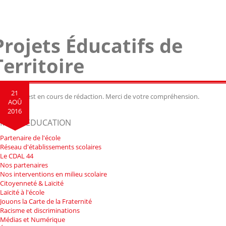
Projets Éducatifs de
Territoire
21
t article est en cours de rédaction. Merci de votre compréhension.
AOÛ
2016
MENU EDUCATION
Partenaire de l'école
Réseau d'établissements scolaires
Le CDAL 44
Nos partenaires
Nos interventions en milieu scolaire
Citoyenneté & Laïcité
Laïcité à l'école
Jouons la Carte de la Fraternité
Racisme et discriminations
Médias et Numérique