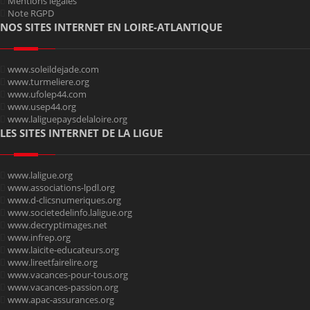
Mentions légales
Note RGPD
NOS SITES INTERNET EN LOIRE-ATLANTIQUE
www.soleildejade.com
www.turmeliere.org
www.ufolep44.com
www.usep44.org
www.laliguepaysdelaloire.org
LES SITES INTERNET DE LA LIGUE
www.laligue.org
www.associations-lpdl.org
www.d-clicsnumeriques.org
www.societedelinfo.laligue.org
www.decryptimages.net
www.infrep.org
www.laicite-educateurs.org
www.lireetfairelire.org
www.vacances-pour-tous.org
www.vacances-passion.org
www.apac-assurances.org