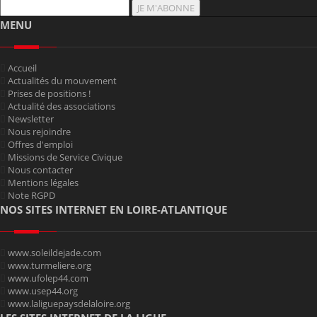
JE M'ABONNE
MENU
Accueil
Actualités du mouvement
Prises de positions !
Actualité des associations
Newsletter
Nous rejoindre
Offres d'emploi
Missions de Service Civique
Nous contacter
Mentions légales
Note RGPD
NOS SITES INTERNET EN LOIRE-ATLANTIQUE
www.soleildejade.com
www.turmeliere.org
www.ufolep44.com
www.usep44.org
www.laliguepaysdelaloire.org