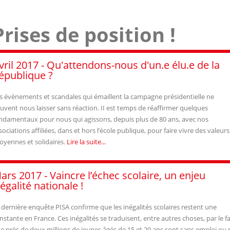
Prises de position !
vril 2017 - Qu'attendons-nous d'un.e élu.e de la
épublique ?
s évènements et scandales qui émaillent la campagne présidentielle ne
uvent nous laisser sans réaction. II est temps de réaffirmer quelques
ndamentaux pour nous qui agissons, depuis plus de 80 ans, avec nos
sociations affiliées, dans et hors l’école publique, pour faire vivre des valeurs
toyennes et solidaires.
Lire la suite...
ars 2017 - Vaincre l’échec scolaire, un enjeu
’égalité nationale !
 dernière enquête PISA confirme que les inégalités scolaires restent une
nstante en France. Ces inégalités se traduisent, entre autres choses, par le fa
e près de deux millions de jeunes âgés de 15 et 29 ans sont sans emploi ou 