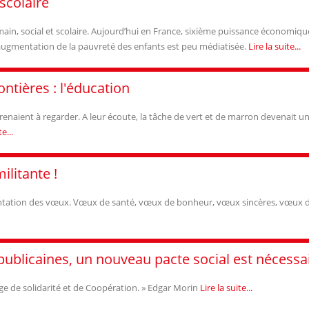
scolaire
main, social et scolaire. Aujourd’hui en France, sixième puissance économiqu
’augmentation de la pauvreté des enfants est peu médiatisée.
Lire la suite...
ontières : l'éducation
renaient à regarder. A leur écoute, la tâche de vert et de marron devenait u
e...
ilitante !
entation des vœux. Vœux de santé, vœux de bonheur, vœux sincères, vœux d
publicaines, un nouveau pacte social est nécessa
tage de solidarité et de Coopération. » Edgar Morin
Lire la suite...