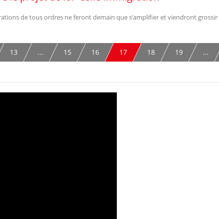
ations de tous ordres ne feront demain que s’amplifier et viendront grossir
13
...
15
16
17
18
19
...