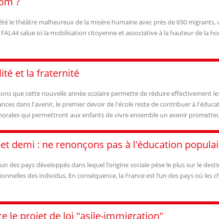
nom ?
é le théâtre malheureux de la misère humaine avec près de 650 migrants, viv
AL44 salue ici la mobilisation citoyenne et associative à la hauteur de la h
té et la fraternité
ns que cette nouvelle année scolaire permette de réduire effectivement les iné
ces dans l'avenir, le premier devoir de l'école reste de contribuer à l'éduca
et morales qui permettront aux enfants de vivre ensemble un avenir promette
 et demi : ne renonçons pas à l'éducation populai
un des pays développés dans lequel l’origine sociale pèse le plus sur le desti
ssionnelles des individus. En conséquence, la France est l’un des pays où les
 le projet de loi "asile-immigration"