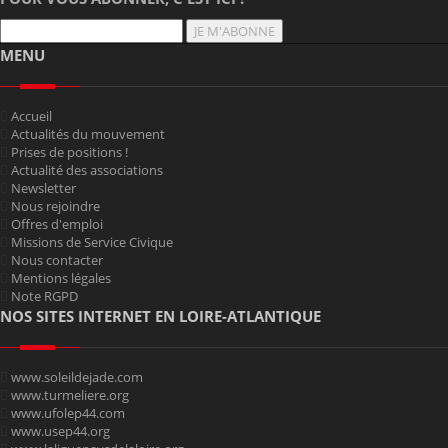
JE M'ABONNE
MENU
Accueil
Actualités du mouvement
Prises de positions !
Actualité des associations
Newsletter
Nous rejoindre
Offres d'emploi
Missions de Service Civique
Nous contacter
Mentions légales
Note RGPD
NOS SITES INTERNET EN LOIRE-ATLANTIQUE
www.soleildejade.com
www.turmeliere.org
www.ufolep44.com
www.usep44.org