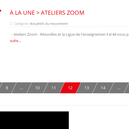
À LA UNE > ATELIERS ZOOM
Catégorie:
Actualités du mouvement
- Ateliers Zoom - Résovilles et la Ligue de l'enseignemen Fal 44 vous p
suite...
8
...
10
11
12
13
14
...