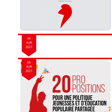
06
AVR
2021
06
AVR
2021