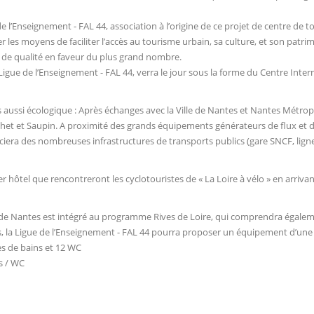
 l’Enseignement - FAL 44, association à l’origine de ce projet de centre de to
s moyens de faciliter l’accès au tourisme urbain, sa culture, et son patrimoi
 de qualité en faveur du plus grand nombre.
gue de l’Enseignement - FAL 44, verra le jour sous la forme du Centre Inter
 aussi écologique : Après échanges avec la Ville de Nantes et Nantes Métropo
auchet et Saupin. A proximité des grands équipements générateurs de flux et de
ciera des nombreuses infrastructures de transports publics (gare SNCF, lign
 hôtel que rencontreront les cyclotouristes de « La Loire à vélo » en arrivant 
de Nantes est intégré au programme Rives de Loire, qui comprendra égalemen
, la Ligue de l’Enseignement - FAL 44 pourra proposer un équipement d’une c
es de bains et 12 WC
s / WC