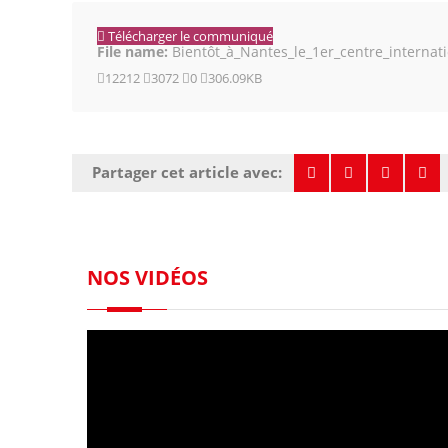
Télécharger le communiqué
File name:
Bientôt_à_Nantes_le_1er_centre_internat
12212
3072
0
306.09KB
Partager cet article avec:
NOS VIDÉOS