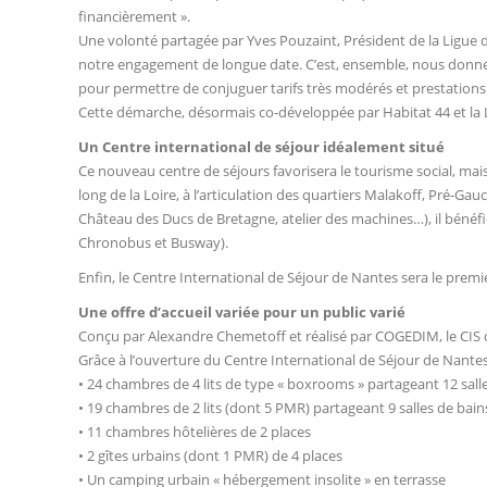
financièrement ».
Une volonté partagée par Yves Pouzaint, Président de la Ligue de
notre engagement de longue date. C’est, ensemble, nous donner le
pour permettre de conjuguer tarifs très modérés et prestations
Cette démarche, désormais co-développée par Habitat 44 et la Li
Un Centre international de séjour idéalement situé
Ce nouveau centre de séjours favorisera le tourisme social, mais
long de la Loire, à l’articulation des quartiers Malakoff, Pré-G
Château des Ducs de Bretagne, atelier des machines…), il bénéfi
Chronobus et Busway).
Enfin, le Centre International de Séjour de Nantes sera le premier
Une offre d’accueil variée pour un public varié
Conçu par Alexandre Chemetoff et réalisé par COGEDIM, le CIS 
Grâce à l’ouverture du Centre International de Séjour de Nantes
• 24 chambres de 4 lits de type « boxrooms » partageant 12 sall
• 19 chambres de 2 lits (dont 5 PMR) partageant 9 salles de bain
• 11 chambres hôtelières de 2 places
• 2 gîtes urbains (dont 1 PMR) de 4 places
• Un camping urbain « hébergement insolite » en terrasse