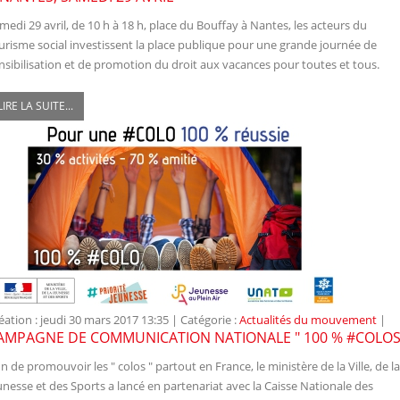
medi 29 avril, de 10 h à 18 h, place du Bouffay à Nantes, les acteurs du
urisme social investissent la place publique pour une grande journée de
nsibilisation et de promotion du droit aux vacances pour toutes et tous.
LIRE LA SUITE...
éation : jeudi 30 mars 2017 13:35
|
Catégorie :
Actualités du mouvement
|
AMPAGNE DE COMMUNICATION NATIONALE " 100 % #COLOS
in de promouvoir les " colos " partout en France, le ministère de la Ville, de la
unesse et des Sports a lancé en partenariat avec ​la Caisse Nationale des