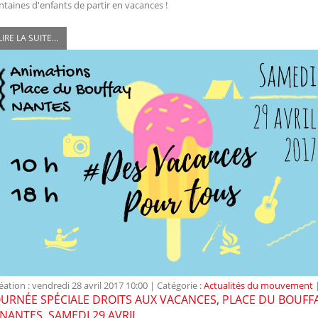
ntaines d'enfants de partir en vacances !
LIRE LA SUITE...
éation : vendredi 28 avril 2017 10:00
|
Catégorie :
Actualités du mouvement
OURNÉE SPÉCIALE DROITS AUX VACANCES, PLACE DU BOUFF
 NANTES, SAMEDI 29 AVRIL