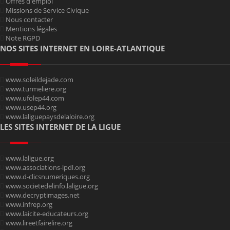
Offres d'emploi
Missions de Service Civique
Nous contacter
Mentions légales
Note RGPD
NOS SITES INTERNET EN LOIRE-ATLANTIQUE
www.soleildejade.com
www.turmeliere.org
www.ufolep44.com
www.usep44.org
www.laliguepaysdelaloire.org
LES SITES INTERNET DE LA LIGUE
www.laligue.org
www.associations-lpdl.org
www.d-clicsnumeriques.org
www.societedelinfo.laligue.org
www.decryptimages.net
www.infrep.org
www.laicite-educateurs.org
www.lireetfairelire.org