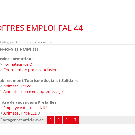
FFRES EMPLOI FAL 44
Category:
Actualités du mouvement
FFRES D'EMPLOI
rvice Formation :
>
Formateur·ice OFII
>
Coordination projets inclusion
ablissement Tourisme Social et Solidaire :
>
Animateur·trice
>
Animateur·trice en apprentissage
ntre de vacances à Préfailles :
>
Employé·e de collectivité
>
Animateur·rice EED
D
Partager cet article avec: