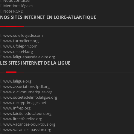
Nous contacter
Mentions légales
Note RGPD
NOS SITES INTERNET EN LOIRE-ATLANTIQUE
www.soleildejade.com
www.turmeliere.org
www.ufolep44.com
www.usep44.org
www.laliguepaysdelaloire.org
LES SITES INTERNET DE LA LIGUE
www.laligue.org
www.associations-lpdl.org
www.d-clicsnumeriques.org
www.societedelinfo.laligue.org
www.decryptimages.net
www.infrep.org
www.laicite-educateurs.org
www.lireetfairelire.org
www.vacances-pour-tous.org
www.vacances-passion.org