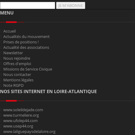
JE M'ABONNE
MENU
Accueil
Actualités du mouvement
Prises de positions !
Actualité des associations
Newsletter
Nous rejoindre
Offres d'emploi
Missions de Service Civique
Nous contacter
Mentions légales
Note RGPD
NOS SITES INTERNET EN LOIRE-ATLANTIQUE
www.soleildejade.com
www.turmeliere.org
www.ufolep44.com
www.usep44.org
www.laliguepaysdelaloire.org