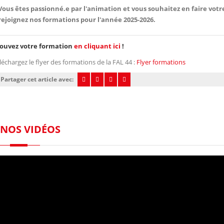
Vous êtes passionné.e par l'animation et vous souhaitez en faire votr
rejoignez nos formations pour l'année 2025-2026.
ouvez votre formation
en cliquant ici
!
léchargez le flyer des formations de la FAL 44 :
Flyer formations
Partager cet article avec:
NOS VIDÉOS