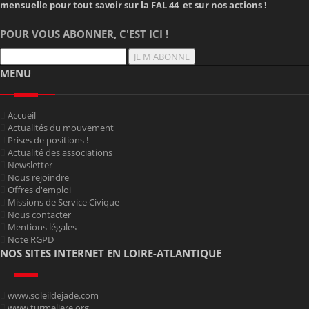
mensuelle pour tout savoir sur la FAL 44 et sur nos actions !
POUR VOUS ABONNER, C'EST ICI !
JE M'ABONNE
MENU
Accueil
Actualités du mouvement
Prises de positions !
Actualité des associations
Newsletter
Nous rejoindre
Offres d'emploi
Missions de Service Civique
Nous contacter
Mentions légales
Note RGPD
NOS SITES INTERNET EN LOIRE-ATLANTIQUE
www.soleildejade.com
www.turmeliere.org