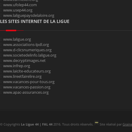
www.ufolep44.com
www.usep44.org
www.laliguepaysdelaloire.org
LES SITES INTERNET DE LA LIGUE
www.laligue.org
www.associations-lpdl.org
www.d-clicsnumeriques.org
www.societedelinfo.laligue.org
www.decryptimages.net
www.infrep.org
www.laicite-educateurs.org
www.lireetfairelire.org
www.vacances-pour-tous.org
www.vacances-passion.org
www.apac-assurances.org
© Copyrights
La Ligue 44 | FAL 44
2016. Tous droits réservés.
Site réalisé par
Grain