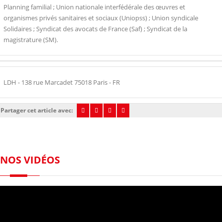
Planning familial ; Union nationale interfédérale des œuvres et
organismes privés sanitaires et sociaux (Uniopss) ; Union syndicale
Solidaires ; Syndicat des avocats de France (Saf) ; Syndicat de la
magistrature (SM).
LDH - 138 rue Marcadet 75018 Paris - FR
Partager cet article avec:
NOS VIDÉOS